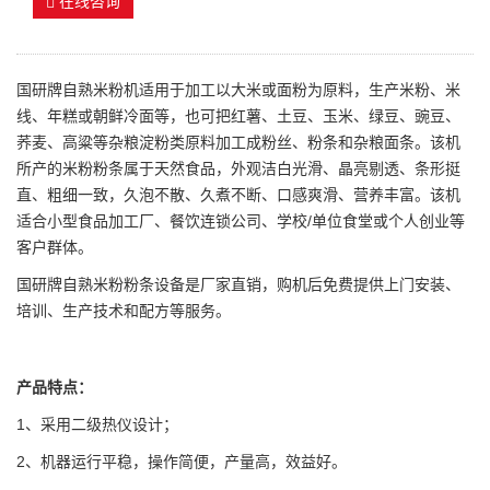
在线咨询
国研牌自熟米粉机适用于加工以大米或面粉为原料，生产米粉、米
线、年糕或朝鲜冷面等，也可把红薯、土豆、玉米、绿豆、豌豆、
荞麦、高粱等杂粮淀粉类原料加工成粉丝、粉条和杂粮面条。该机
所产的米粉粉条属于天然食品，外观洁白光滑、晶亮剔透、条形挺
直、粗细一致，久泡不散、久煮不断、口感爽滑、营养丰富。该机
适合小型食品加工厂、餐饮连锁公司、学校/单位食堂或个人创业等
客户群体。
国研牌自熟米粉粉条设备是厂家直销，购机后免费提供上门安装、
培训、生产技术和配方等服务。
产品特点：
1、采用二级热仪设计；
2、机器运行平稳，操作简便，产量高，效益好。