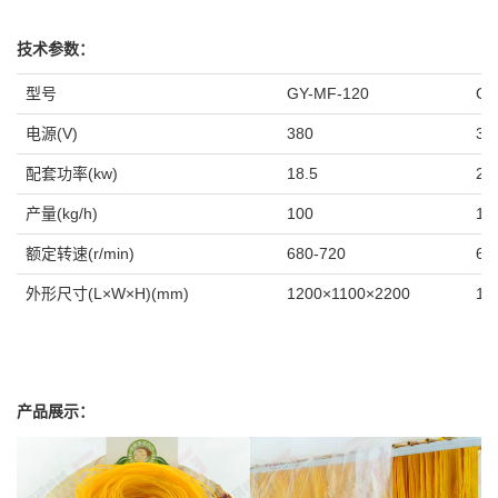
技术参数：
型号
GY-MF-120
GY
电源(V)
380
38
配套功率(kw)
18.5
22
产量(kg/h)
100
18
额定转速(r/min)
680-720
68
外形尺寸(L×W×H)(mm)
1200×1100×2200
14
产品展示：