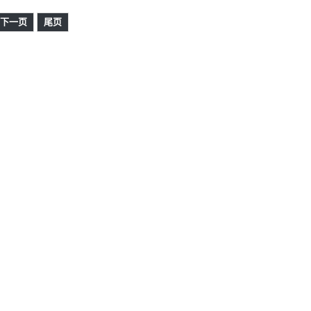
下一页
尾页