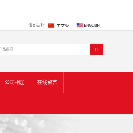
语言选择：
∷
公司相册
在线留言