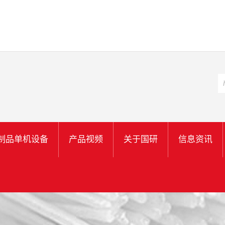
制品单机设备
产品视频
关于国研
信息资讯