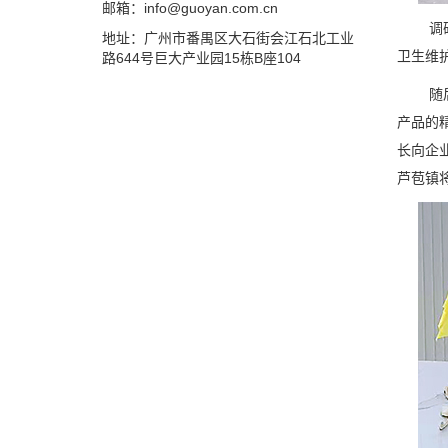
邮箱：info@guoyan.com.cn
调研过
地址：广州市番禺区大石街会江石北工业
卫生维
路644号巨大产业园15栋B座104
随后，
产品的
长向企
芦苞镇