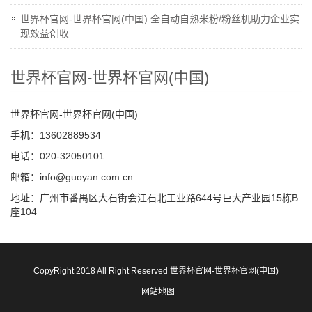
世界杯官网-世界杯官网(中国) 全自动自熟米粉/粉丝机助力企业实
现效益创收
世界杯官网-世界杯官网(中国)
世界杯官网-世界杯官网(中国)
手机：13602889534
电话：020-32050101
邮箱：info@guoyan.com.cn
地址：广州市番禺区大石街会江石北工业路644号巨大产业园15栋B
座104
CopyRight 2018 All Right Reserved 世界杯官网-世界杯官网(中国)
网站地图