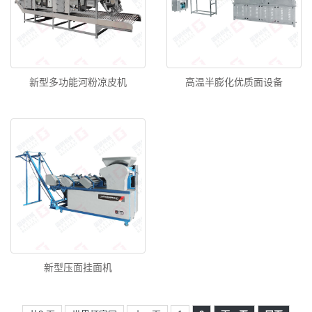
新型多功能河粉凉皮机
高温半膨化优质面设备
新型压面挂面机